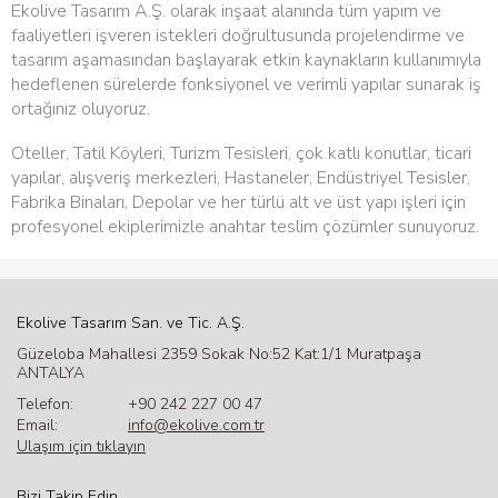
Ekolive Tasarım A.Ş. olarak inşaat alanında tüm yapım ve
faaliyetleri işveren istekleri doğrultusunda projelendirme ve
tasarım aşamasından başlayarak etkin kaynakların kullanımıyla
hedeflenen sürelerde fonksiyonel ve verimli yapılar sunarak iş
ortağınız oluyoruz.
Oteller, Tatil Köyleri, Turizm Tesisleri, çok katlı konutlar, ticari
yapılar, alışveriş merkezleri, Hastaneler, Endüstriyel Tesisler,
Fabrika Binaları, Depolar ve her türlü alt ve üst yapı işleri için
profesyonel ekiplerimizle anahtar teslim çözümler sunuyoruz.
Ekolive Tasarım San. ve Tic. A.Ş.
Güzeloba Mahallesi 2359 Sokak No:52 Kat:1/1 Muratpaşa
ANTALYA
Telefon:
+90 242 227 00 47
Email:
info@ekolive.com.tr
Ulaşım için tıklayın
Bizi Takip Edin