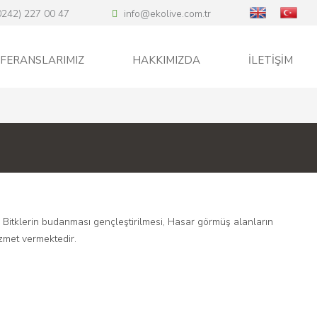
0242) 227 00 47
info@ekolive.com.tr
FERANSLARIMIZ
HAKKIMIZDA
İLETİŞİM
 Bitklerin budanması gençleştirilmesi, Hasar görmüş alanların
izmet vermektedir.