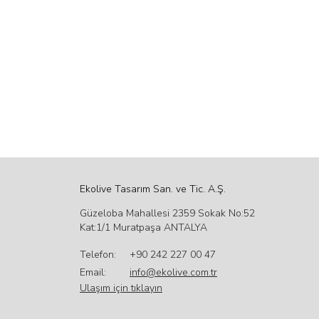
Ekolive Tasarım San. ve Tic. A.Ş.
Güzeloba Mahallesi 2359 Sokak No:52
Kat:1/1 Muratpaşa ANTALYA
Telefon:
+90 242 227 00 47
Email:
info@ekolive.com.tr
Ulaşım için tıklayın