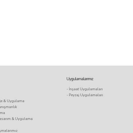
Uygulamalarımız
- İnşaat Uygulamaları
- Peyzaj Uygulamaları
oje & Uygulama
anışmanlık
ama
 Tasarım & Uygulama
ışmalarımız