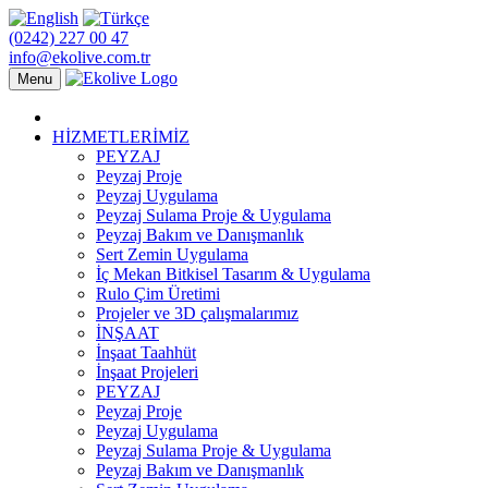
(0242) 227 00 47
info@ekolive.com.tr
Menu
HİZMETLERİMİZ
PEYZAJ
Peyzaj Proje
Peyzaj Uygulama
Peyzaj Sulama Proje & Uygulama
Peyzaj Bakım ve Danışmanlık
Sert Zemin Uygulama
İç Mekan Bitkisel Tasarım & Uygulama
Rulo Çim Üretimi
Projeler ve 3D çalışmalarımız
İNŞAAT
İnşaat Taahhüt
İnşaat Projeleri
PEYZAJ
Peyzaj Proje
Peyzaj Uygulama
Peyzaj Sulama Proje & Uygulama
Peyzaj Bakım ve Danışmanlık