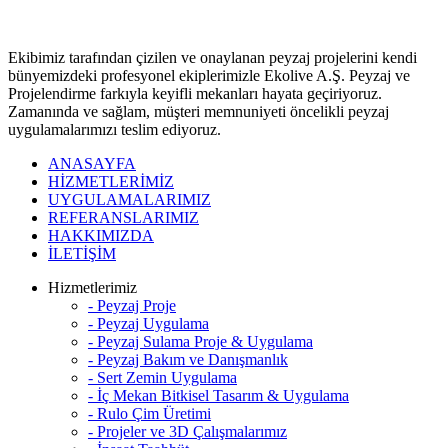
Ekibimiz tarafından çizilen ve onaylanan peyzaj projelerini kendi
bünyemizdeki profesyonel ekiplerimizle Ekolive A.Ş. Peyzaj ve
Projelendirme farkıyla keyifli mekanları hayata geçiriyoruz.
Zamanında ve sağlam, müşteri memnuniyeti öncelikli peyzaj
uygulamalarımızı teslim ediyoruz.
ANASAYFA
HİZMETLERİMİZ
UYGULAMALARIMIZ
REFERANSLARIMIZ
HAKKIMIZDA
İLETİŞİM
Hizmetlerimiz
- Peyzaj Proje
- Peyzaj Uygulama
- Peyzaj Sulama Proje & Uygulama
- Peyzaj Bakım ve Danışmanlık
- Sert Zemin Uygulama
- İç Mekan Bitkisel Tasarım & Uygulama
- Rulo Çim Üretimi
- Projeler ve 3D Çalışmalarımız