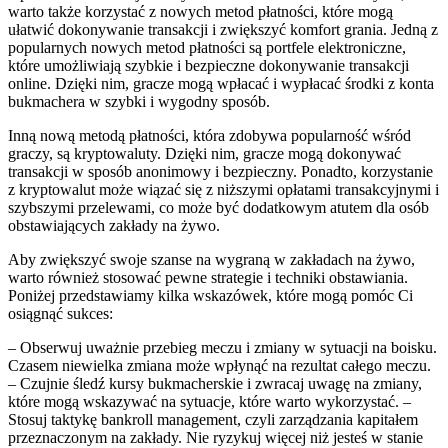
warto także korzystać z nowych metod płatności, które mogą
ułatwić dokonywanie transakcji i zwiększyć komfort grania. Jedną z
popularnych nowych metod płatności są portfele elektroniczne,
które umożliwiają szybkie i bezpieczne dokonywanie transakcji
online. Dzięki nim, gracze mogą wpłacać i wypłacać środki z konta
bukmachera w szybki i wygodny sposób.
Inną nową metodą płatności, która zdobywa popularność wśród
graczy, są kryptowaluty. Dzięki nim, gracze mogą dokonywać
transakcji w sposób anonimowy i bezpieczny. Ponadto, korzystanie
z kryptowalut może wiązać się z niższymi opłatami transakcyjnymi i
szybszymi przelewami, co może być dodatkowym atutem dla osób
obstawiających zakłady na żywo.
Aby zwiększyć swoje szanse na wygraną w zakładach na żywo,
warto również stosować pewne strategie i techniki obstawiania.
Poniżej przedstawiamy kilka wskazówek, które mogą pomóc Ci
osiągnąć sukces:
– Obserwuj uważnie przebieg meczu i zmiany w sytuacji na boisku.
Czasem niewielka zmiana może wpłynąć na rezultat całego meczu.
– Czujnie śledź kursy bukmacherskie i zwracaj uwagę na zmiany,
które mogą wskazywać na sytuacje, które warto wykorzystać. –
Stosuj taktykę bankroll management, czyli zarządzania kapitałem
przeznaczonym na zakłady. Nie ryzykuj więcej niż jesteś w stanie