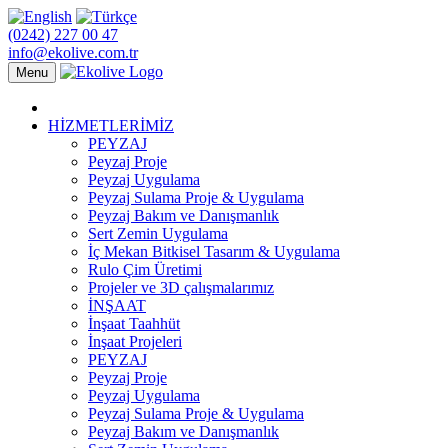
(0242) 227 00 47
info@ekolive.com.tr
Menu
HİZMETLERİMİZ
PEYZAJ
Peyzaj Proje
Peyzaj Uygulama
Peyzaj Sulama Proje & Uygulama
Peyzaj Bakım ve Danışmanlık
Sert Zemin Uygulama
İç Mekan Bitkisel Tasarım & Uygulama
Rulo Çim Üretimi
Projeler ve 3D çalışmalarımız
İNŞAAT
İnşaat Taahhüt
İnşaat Projeleri
PEYZAJ
Peyzaj Proje
Peyzaj Uygulama
Peyzaj Sulama Proje & Uygulama
Peyzaj Bakım ve Danışmanlık