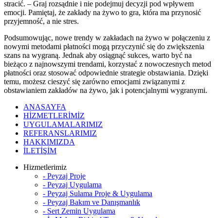
stracić. – Graj rozsądnie i nie podejmuj decyzji pod wpływem
emocji. Pamiętaj, że zakłady na żywo to gra, która ma przynosić
przyjemność, a nie stres.
Podsumowując, nowe trendy w zakładach na żywo w połączeniu z
nowymi metodami płatności mogą przyczynić się do zwiększenia
szans na wygraną. Jednak aby osiągnąć sukces, warto być na
bieżąco z najnowszymi trendami, korzystać z nowoczesnych metod
płatności oraz stosować odpowiednie strategie obstawiania. Dzięki
temu, możesz cieszyć się zarówno emocjami związanymi z
obstawianiem zakładów na żywo, jak i potencjalnymi wygranymi.
ANASAYFA
HİZMETLERİMİZ
UYGULAMALARIMIZ
REFERANSLARIMIZ
HAKKIMIZDA
İLETİŞİM
Hizmetlerimiz
- Peyzaj Proje
- Peyzaj Uygulama
- Peyzaj Sulama Proje & Uygulama
- Peyzaj Bakım ve Danışmanlık
- Sert Zemin Uygulama