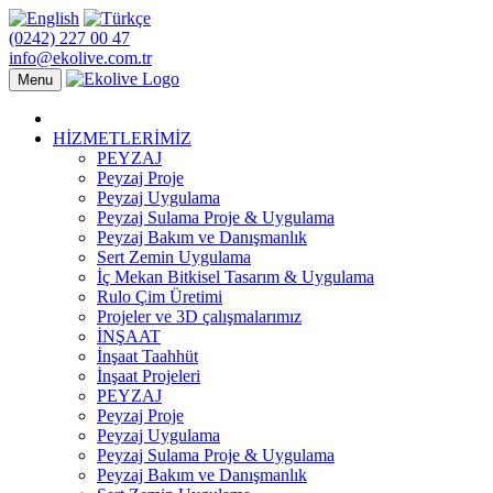
(0242) 227 00 47
info@ekolive.com.tr
Menu
HİZMETLERİMİZ
PEYZAJ
Peyzaj Proje
Peyzaj Uygulama
Peyzaj Sulama Proje & Uygulama
Peyzaj Bakım ve Danışmanlık
Sert Zemin Uygulama
İç Mekan Bitkisel Tasarım & Uygulama
Rulo Çim Üretimi
Projeler ve 3D çalışmalarımız
İNŞAAT
İnşaat Taahhüt
İnşaat Projeleri
PEYZAJ
Peyzaj Proje
Peyzaj Uygulama
Peyzaj Sulama Proje & Uygulama
Peyzaj Bakım ve Danışmanlık